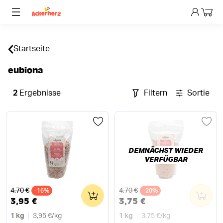
Dein 
Startseite
eubiona
2
Ergebnisse
Filtern
Sortieren
DEMNÄCHST WIEDER
VERFÜGBAR
Alter Preis
Alter Preis
4,70 €
4,70 €
-16%
0
-20%
0
3,95 €
3,75 €
1 kg
3,95 €
/
kg
1 kg
3,75 €
/
kg