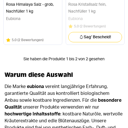
Rosa Himalaya Salz - grob,
Rosa Kristallsalz fein,
Nachfüller 1 kg
Nachfüller 1 kg
Eubiona
Eubiona
Bewertung:
/5
5.0
(
2 Bewertungen
)
Sag‘ Bescheid!
Bewertung:
/5
5.0
(
2 Bewertungen
)
Sie haben die Produkte 1 bis 2 von 2 gesehen
Warum diese Auswahl
Die Marke
eubiona
vereint langjährige Erfahrung,
garantierte Qualität aus kontrolliert biologischem
Anbau sowie kostbare Ingredienzen. Für die
besondere
Qualität
unserer Produkte verwenden wir nur
hochwertige Inhaltsstoffe
: kostbare Naturöle, wertvolle
Kräuterextrakte und edle Blütenauszüge. Unsere
Produkte sind frei von synthetischen Farb-, Duft- und