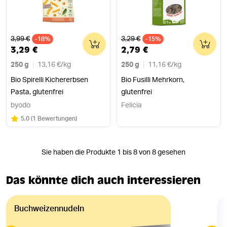
Alter Preis
Alter Preis
3,99 €
3,29 €
-18%
0
-15%
0
3,29 €
2,79 €
250 g
13,16 €
/
kg
250 g
11,16 €
/
kg
Bio Spirelli Kichererbsen
Bio Fusilli Mehrkorn,
Pasta, glutenfrei
glutenfrei
byodo
Felicia
Bewertung:
/5
5.0
(
1 Bewertungen
)
Sie haben die Produkte 1 bis 8 von 8 gesehen
Das könnte dich auch interessieren
Buchweizennudeln