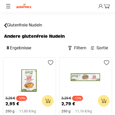
Dein 
Glutenfreie Nudeln
Andere glutenfreie Nudeln
8
Ergebnisse
Filtern
Sortieren
Alter Preis
Alter Preis
3,29 €
3,29 €
-10%
0
-15%
0
2,95 €
2,79 €
250 g
11,80 €
/
kg
250 g
11,16 €
/
kg