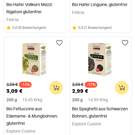
Bio Hafer Vollkorn Mezzi
Bio Hafer Linguine, glutenfrei
Rigatoni glutenfrei
Felicia
Felicia
Bewertung:
/5
Bewertung:
/5
5.0
(
8 Bewertungen
)
5.0
(
1 Bewertungen
)
Alter Preis
Alter Preis
3,59 €
3,59 €
-14%
0
-17%
0
3,09 €
2,99 €
200 g
15,45 €
/
kg
200 g
14,95 €
/
kg
Bio Fettuccine aus
Bio Spaghetti aus Schwarzen
Edamame- & Mungbohnen,
Bohnen, glutenfrei
glutenfrei
Explore Cuisine
Explore Cuisine