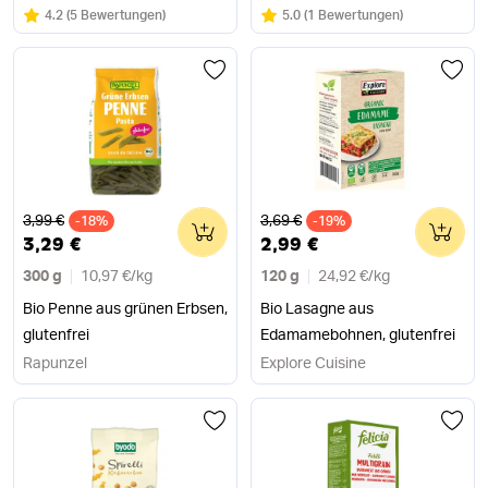
Bewertung:
/5
Bewertung:
/5
4.2
(
5 Bewertungen
)
5.0
(
1 Bewertungen
)
Alter Preis
Alter Preis
3,99 €
3,69 €
-18%
0
-19%
0
3,29 €
2,99 €
300 g
10,97 €
/
kg
120 g
24,92 €
/
kg
Bio Penne aus grünen Erbsen,
Bio Lasagne aus
glutenfrei
Edamamebohnen, glutenfrei
Rapunzel
Explore Cuisine