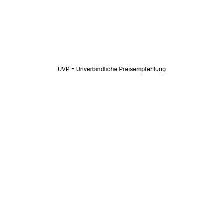
UVP = Unverbindliche Preisempfehlung
NEWSLETTER
Neuigkeiten & süße Worte 🧡
OK
SOZIALE MEDIEN