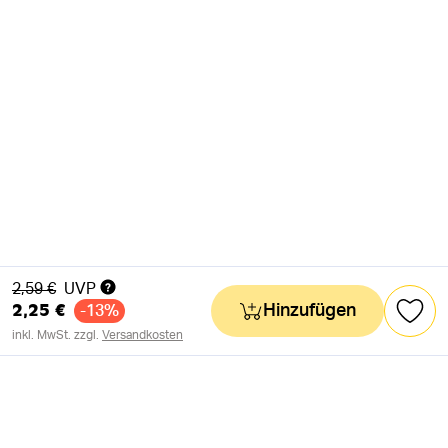
Alter Preis
2,59 €
UVP
2,25 €
Hinzufügen
-13%
inkl. MwSt. zzgl.
Versandkosten
NEWSLETTER
Neuigkeiten & süße Worte 🧡