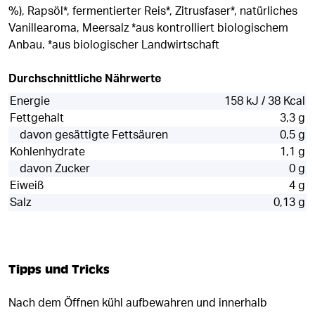
%), Rapsöl*, fermentierter Reis*, Zitrusfaser*, natürliches
Vanillearoma, Meersalz *aus kontrolliert biologischem
Anbau. *aus biologischer Landwirtschaft
Durchschnittliche Nährwerte
Energie
158 kJ / 38 Kcal
Fettgehalt
3,3 g
davon gesättigte Fettsäuren
0,5 g
Kohlenhydrate
1,1 g
davon Zucker
0 g
Eiweiß
4 g
Salz
0,13 g
Tipps und Tricks
Nach dem Öffnen kühl aufbewahren und innerhalb