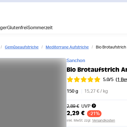
iger
Glutenfrei
Sommerzeit
Gemüseaufstriche
Mediterrane Aufstriche
Bio Brotaufstrich
Sanchon
Bio Brotaufstrich A
5.0/5
(1 B
150 g
15,27 € / kg
Alter Preis
2,89 €
UVP
2,29 €
-21%
inkl. MwSt. zzgl.
Versandkosten