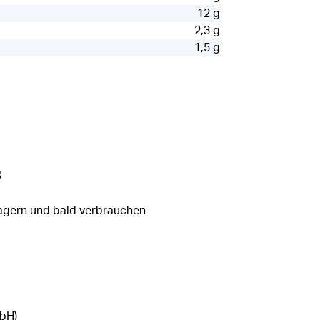
12 g
2,3 g
1,5 g
s
agern und bald verbrauchen
bH)