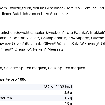
rn - würzig,frech, voll im Geschmack. Mit 78% Gemüse und d
 dieser Aufstrich zum echten Aromakick.
rlichen Gewichtsanteilen (Zwiebeln*, rote Paprika*, Brokkoli*
mark*, Rohrohrzucker*, Champignons*, 3 % Kapern*, Olivenöl*
arze Oliven* (Kalamata Oliven*, Wasser, Salz, Weinessig*, Oli
 Piment*, Oregano*, Nelken*, Meersalz
, Sellerie: Spuren möglich, Soja: Spuren möglich
rwerte pro 100g
432 kJ / 103 Kcal
3,9 g
tsäuren
0,5 g
13 g