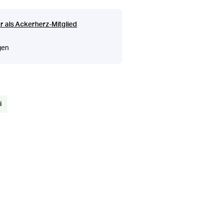
r als Ackerherz-Mitglied
gen
i