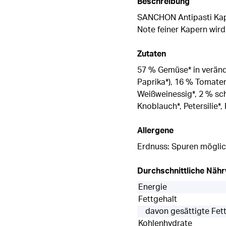
Beschreibung
SANCHON Antipasti Kape
Note feiner Kapern wird
Zutaten
57 % Gemüse* in verände
Paprika*), 16 % Tomaten
Weißweinessig*, 2 % schw
Knoblauch*, Petersilie*,
Allergene
Erdnuss: Spuren möglich
Durchschnittliche Näh
Energie
Fettgehalt
davon gesättigte Fet
Kohlenhydrate