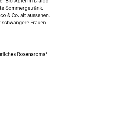
ter Bio-Äpfel im Dialog
kte Sommergetränk.
co & Co. alt aussehen.
ür schwangere Frauen
türliches Rosenaroma*