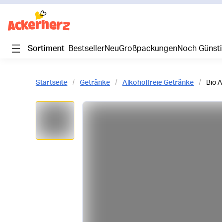
Sortiment
Bestseller
Neu
Großpackungen
Noch Günst
Startseite
Getränke
Alkoholfreie Getränke
Bio A