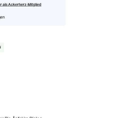
r als Ackerherz-Mitglied
gen
i