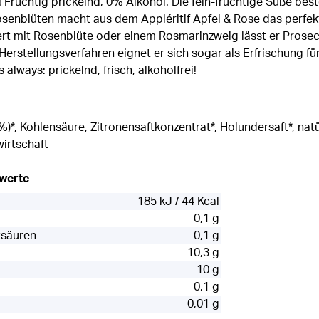
! Fruchtig prickelnd, 0% Alkohol. Die fein-fruchtige Süße bes
senblüten macht aus dem Appléritif Apfel & Rose das perfe
iert mit Rosenblüte oder einem Rosmarinzweig lässt er Prosec
erstellungsverfahren eignet er sich sogar als Erfrischung f
 always: prickelnd, frisch, alkoholfrei!
9%)*, Kohlensäure, Zitronensaftkonzentrat*, Holundersaft*, na
irtschaft
rwerte
185 kJ / 44 Kcal
0,1 g
tsäuren
0,1 g
10,3 g
10 g
0,1 g
0,01 g