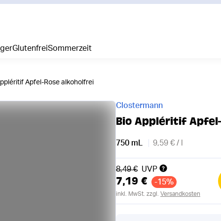
iger
Glutenfrei
Sommerzeit
ppléritif Apfel-Rose alkoholfrei
Clostermann
Bio Appléritif Apfel
750 mL
9,59 € / l
Alter Preis
8,49 €
UVP
7,19 €
-15%
inkl. MwSt. zzgl.
Versandkosten