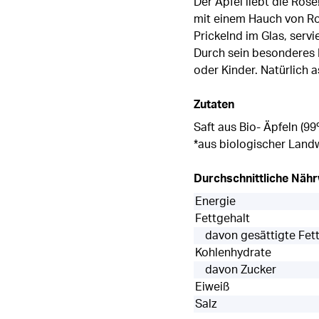
Der Apfel liebt die Rose
mit einem Hauch von Ro
Prickelnd im Glas, serv
Durch sein besonderes H
oder Kinder. Natürlich as
Zutaten
Saft aus Bio- Äpfeln (9
*aus biologischer Landw
Durchschnittliche Näh
Energie
Fettgehalt
davon gesättigte Fet
Kohlenhydrate
davon Zucker
Eiweiß
Salz