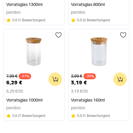
Vorratsglas 1300ml
Vorratsglas 800ml
pandoo
pandoo
Bewertung:
/5
Bewertung:
/5
5.0
(
1 Bewertungen
)
5.0
(
2 Bewertungen
)
Alter Preis
Alter Preis
7,99 €
3,99 €
-21%
0
-20%
0
6,29 €
3,19 €
6,29 €
/
St
3,19 €
/
St
Vorratsglas 1000ml
Vorratsglas 160ml
pandoo
pandoo
Bewertung:
/5
Bewertung:
/5
5.0
(
1 Bewertungen
)
5.0
(
1 Bewertungen
)