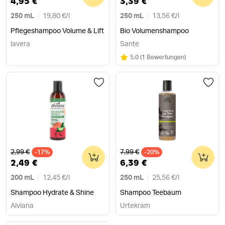
4,95 €
3,39 €
250 mL
19,80 €
/
l
250 mL
13,56 €
/
l
Pflegeshampoo Volume & Lift
Bio Volumenshampoo
lavera
Sante
Bewertung:
/5
5.0
(
1 Bewertungen
)
Alter Preis
Alter Preis
2,99 €
7,99 €
-17%
0
-20%
0
2,49 €
6,39 €
200 mL
12,45 €
/
l
250 mL
25,56 €
/
l
Shampoo Hydrate & Shine
Shampoo Teebaum
Alviana
Urtekram