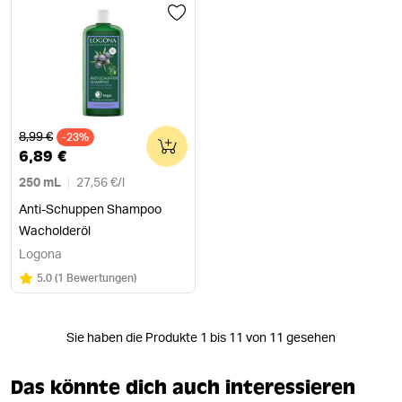
Alter Preis
8,99 €
-23%
0
6,89 €
250 mL
27,56 €
/
l
Anti-Schuppen Shampoo
Wacholderöl
Logona
Bewertung:
/5
5.0
(
1 Bewertungen
)
Sie haben die Produkte 1 bis 11 von 11 gesehen
Das könnte dich auch interessieren