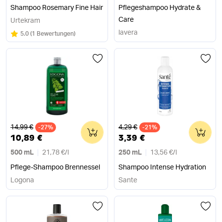
Shampoo Rosemary Fine Hair
Pflegeshampoo Hydrate &
Care
Urtekram
lavera
Bewertung:
/5
5.0
(
1 Bewertungen
)
Alter Preis
Alter Preis
14,99 €
4,29 €
-27%
0
-21%
0
10,89 €
3,39 €
500 mL
21,78 €
/
l
250 mL
13,56 €
/
l
Pflege-Shampoo Brennessel
Shampoo Intense Hydration
Logona
Sante