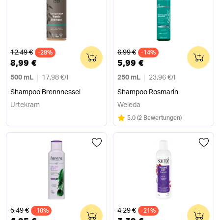
Alter Preis
Alter Preis
12,49 €
6,99 €
-28%
0
-14%
0
8,99 €
5,99 €
500 mL
17,98 €
/
l
250 mL
23,96 €
/
l
Shampoo Brennnessel
Shampoo Rosmarin
Urtekram
Weleda
Bewertung:
/5
5.0
(
2 Bewertungen
)
Alter Preis
Alter Preis
5,49 €
4,29 €
-10%
0
-21%
0