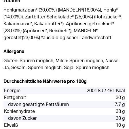
Zutaten
Honigmarzipan* (30,00%) (MANDELN*(16,00%), Honig*
(14,00%)), Zartbitter Schokolade* (25,00%) (Rohrzucker*,
Kakaomasse*, Kakaobutter*), Aprikosen getrocknet*
(23,00%) (Aprikosen*, Reismehl*), MANDELN*
geröstet(23,00%) *aus biologischer Landwirtschaft
Allergene
Gluten: Spuren möglich, Milch: Spuren möglich, Nüsse:
Ja, Sesam: Spuren möglich, Soja: Spuren möglich
Durchschnittliche Nährwerte pro 100g
Energie
2001 kJ / 481 Kcal
Fettgehalt
30 g
davon gesättigte Fettsäuren
7,7 g
Kohlenhydrate
38 g
davon Zucker
33 g
Eiweiß
10 g